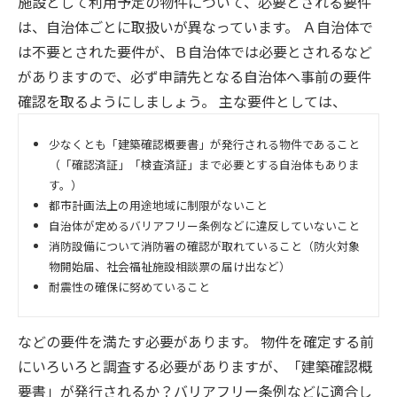
施設として利用予定の物件について、必要とされる要件
は、自治体ごとに取扱いが異なっています。 Ａ自治体で
は不要とされた要件が、Ｂ自治体では必要とされるなど
がありますので、必ず申請先となる自治体へ事前の要件
確認を取るようにしましょう。 主な要件としては、
少なくとも「建築確認概要書」が発行される物件であること
（「確認済証」「検査済証」まで必要とする自治体もありま
す。）
都市計画法上の用途地域に制限がないこと
自治体が定めるバリアフリー条例などに違反していないこと
消防設備について消防署の確認が取れていること（防火対象
物開始届、社会福祉施設相談票の届け出など）
耐震性の確保に努めていること
などの要件を満たす必要があります。 物件を確定する前
にいろいろと調査する必要がありますが、「建築確認概
要書」が発行されるか？バリアフリー条例などに適合し