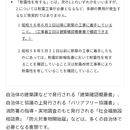
「耐震性を有する」とは，次の1.2.のいずれかをいいますが、
2.については耐震工事が必要となるなど、多額の費用が発生す
るなど現実的ではありません。
昭和５６年６月１日以降に新築の工事に着手している
こと。（工事着工日は建築確認概要書で確認できま
す。）
昭和５６年５月３１日以前に新築の工事に着手したも
のにあっては，耐震診断報告書において耐震性を有す
ることを確認していること又は耐震改修工事等により
耐震性を有していることを確認していること。
自治体の建築課などで発行される「建築確認概要書」、
自治体と協議の上発行される「バリアフリー協議書」、
消防署の指導・実地調査のもと発行される「社会福施設
相談票」「防火対象物開始届」などは、多くの自治体で
必要となる書類です。