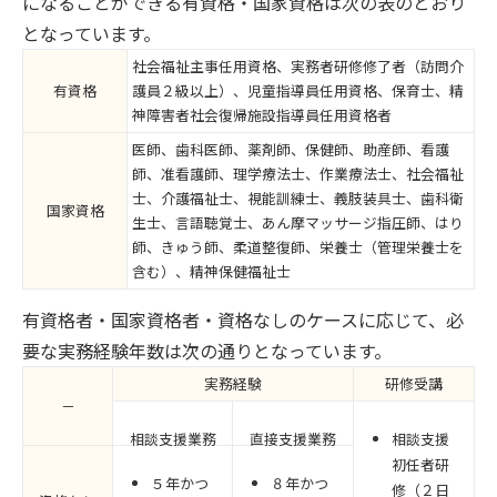
になることができる有資格・国家資格は次の表のとおり
となっています。
社会福祉主事任用資格、実務者研修修了者（訪問介
有資格
護員２級以上）、児童指導員任用資格、保育士、精
神障害者社会復帰施設指導員任用資格者
医師、歯科医師、薬剤師、保健師、助産師、看護
師、准看護師、理学療法士、作業療法士、社会福祉
士、介護福祉士、視能訓練士、義肢装具士、歯科衛
国家資格
生士、言語聴覚士、あん摩マッサージ指圧師、はり
師、きゅう師、柔道整復師、栄養士（管理栄養士を
含む）、精神保健福祉士
有資格者・国家資格者・資格なしのケースに応じて、必
要な実務経験年数は次の通りとなっています。
実務経験
研修受講
－
相談支援業務
直接支援業務
相談支援
初任者研
５年かつ
８年かつ
修（２日